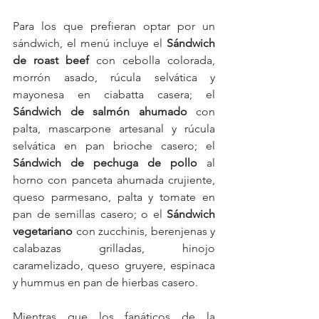
Para los que prefieran optar por un 
sándwich, el menú incluye el 
Sándwich 
de roast beef
 con cebolla colorada, 
morrón asado, rúcula selvática y 
mayonesa en ciabatta casera; el 
Sándwich de salmón ahumado 
con 
palta, mascarpone artesanal y rúcula 
selvática en pan brioche casero; el 
Sándwich de pechuga de pollo
 al 
horno con panceta ahumada crujiente, 
queso parmesano, palta y tomate en 
pan de semillas casero; o el 
Sándwich 
vegetariano
 con zucchinis, berenjenas y 
calabazas grilladas, hinojo 
caramelizado, queso gruyere, espinaca 
y hummus en pan de hierbas casero.
Mientras que los fanáticos de la 