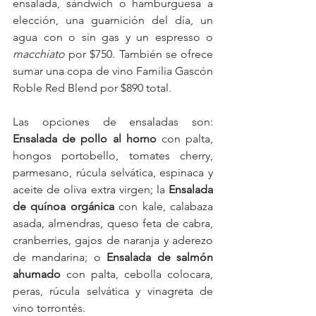
ensalada, sándwich o hamburguesa a 
elección, una guarnición del día, un 
agua con o sin gas y un espresso o 
macchiato
 por $750. También se ofrece 
sumar una copa de vino Familia Gascón 
Roble Red Blend por $890 total.
Las opciones de ensaladas son: 
Ensalada de pollo al horno
 con palta, 
hongos portobello, tomates cherry, 
parmesano, rúcula selvática, espinaca y 
aceite de oliva extra virgen; la 
Ensalada 
de quínoa orgánica
 con kale, calabaza 
asada, almendras, queso feta de cabra, 
cranberries, gajos de naranja y aderezo 
de mandarina; o 
Ensalada de salmón 
ahumado 
con palta, cebolla colocara, 
peras, rúcula selvática y vinagreta de 
vino torrontés.