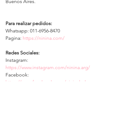
Buenos Aires.
Para realizar pedidos:
Whatsapp: 011-6956-8470 
Pagina: 
https://ninina.com/
Redes Sociales:
Instagram: 
https://www.instagram.com/ninina.arg/
Facebook: 
https://www.facebook.com/nininabaker
y/
Direcciones:
Quintana 213. Todos los día de 10 a 19h. 
Gorriti 4738. Todos los días de 9 a 21h. 
Holmberg 2464. Todos los días de 9 a 
21h. 