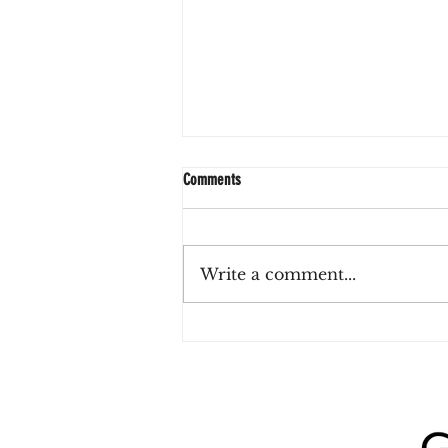
Comments
Write a comment...
2x1 en porrones de Heineken para
celebrar el Día Internacional de la
Cerveza en Tanta