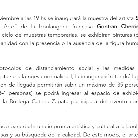
iembre a las 19 hs se inaugurará la muestra del artista 
S
 Arte” de la boulangerie francesa 
Gontran Cherri
iclo de muestras temporarias, se exhibirán pinturas (óle
nidad con la presencia o la ausencia de la figura huma
.
otocolos de distanciamiento social y las medidas 
ptarse a la nueva normalidad, la inauguración tendrá luga
orden de llegada permitirán subir un máximo de 35 pers
-4 personas) se podrá ingresar al espacio de exhibic
y la Bodega Catena Zapata participará del evento con 
do para darle una impronta artística y cultural a la boul
esas y su búsqueda de la calidad. De este modo, el arte 