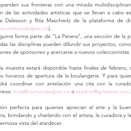
panden sus fronteras con una mirada multidisciplinaria
n de las actividades artísticas que se llevan a cabo e
ía Dalesson y Rita Maschwitz de la plataforma de dif
w.comunidadpan.co
).
Aguirre forma parte de “La Panera”, una sección de la pla
das las disciplinas pueden difundir sus proyectos, concr
ciones de sponsoreo y acercarse a nuevos coleccionistas 
 muestra estará disponible hasta finales de febrero, s
los horarios de apertura de la boulangerie. Y para qui
drá coordinar con antelación una cita con la curadora
reos: 
hola@comunidadpan.co
 o 
eradnic@gcherrier.com
.
ón perfecta para quienes aprecian el arte y la buen
a, brindando y charlando con el artista, la curadora y l
ermosa vista del atardecer.