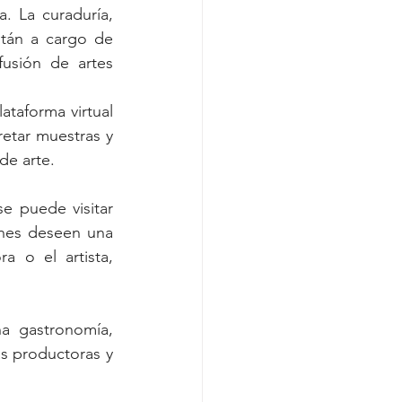
. La curaduría, 
stán a cargo de 
usión de artes 
taforma virtual 
etar muestras y 
de arte.
e puede visitar 
enes deseen una 
 o el artista, 
 
a gastronomía, 
as productoras y 