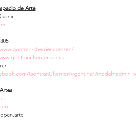
Espacio de Arte
Radnic
om
1805
/www.gontran-cherrier.com/en/
www.gontrancherrier.com.ar
rar
cebook.com/GontranCherrierArgentina/?modal=admin_t
Artes
.co
.co
dpan.arte