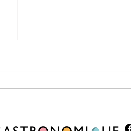
Mi Gusto renueva su carta de pizzas con
Mi Gus
nueve variedades y suma opciones para
nuevo 
personalizar cada pedido
descue
exclus