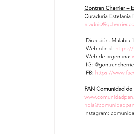
Gontran Cherrier – 
Curaduría Estefanía 
eradnic@gcherrier.c
 Dirección: Malabia 
 Web oficial: 
https:/
 Web de argentina: 
 IG: @gontrancherrie
 FB: 
https://www.fa
PAN Comunidad de 
www.comunidadpan
hola@comunidadpan
instagram: comunida