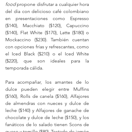
food
 propone disfrutar a cualquier hora 
del día con delicioso café colombiano 
en presentaciones como Espresso 
($140), Macchiato ($120), Capuccino 
($140), Flat White ($170), Latte ($180) o 
Mockaccino ($230). También cuentan 
con opciones frías y refrescantes, como 
el Iced Black ($210) o el Iced White 
($220), que son ideales para la 
temporada cálida.
Para acompañar, los amantes de lo 
dulce pueden elegir entre Muffins 
($160), Rolls de canela ($160), Alfajores 
de almendras con nueces y dulce de 
leche ($140) y Alfajores de ganache de 
chocolate y dulce de leche ($150), y los 
fanáticos de lo salado tienen Scons de 
queso y tomillo ($80), Tostado de jamón 