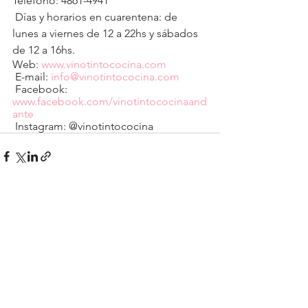
Teléfono: 4861-4941
 Días y horarios en cuarentena: de 
lunes a viernes de 12 a 22hs y sábados 
de 12 a 16hs.
Web: 
www.vinotintococina.com
 E-mail: 
info@vinotintococina.com
 Facebook: 
www.facebook.com/vinotintococinaand
ante
 Instagram: @vinotintococina
See All
Recent Posts