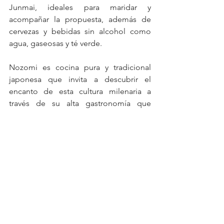
Junmai, ideales para maridar y 
acompañar la propuesta, además de 
cervezas y bebidas sin alcohol como 
agua, gaseosas y té verde.
Nozomi es cocina pura y tradicional 
japonesa que invita a descubrir el 
encanto de esta cultura milenaria a 
través de su alta gastronomía que 
recibe a los clientes escépticos para, al 
final, despedirlos con una sonrisa.
Nozomi
Dirección: Av. Alem 850, Mercado de 
los Carruajes, Retiro.
Horarios: De lunes a domingo de 12 a 
00hs
Whatsapp: +54 9 11 3881-1915
Únicamente por reservación previa.