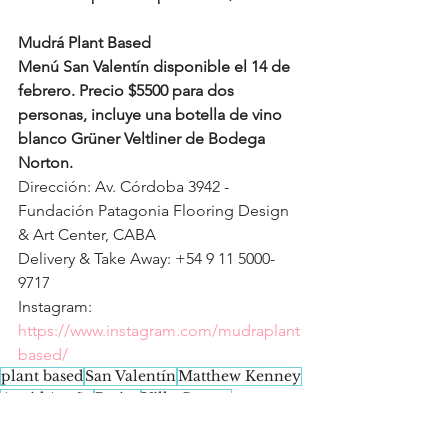
Mudrá Plant Based
Menú San Valentín disponible el 14 de 
febrero. Precio $5500 para dos 
personas, incluye una botella de vino 
blanco Grüner Veltliner de Bodega 
Norton.
Dirección: Av. Córdoba 3942 - 
Fundación Patagonia Flooring Design 
& Art Center, CABA
Delivery & Take Away: +54 9 11 5000-
9717
Instagram: 
https://www.instagram.com/mudraplant
based/
plant based
San Valentín
Matthew Kenney
Astrid Acuña
Retiro
Villa Crespo