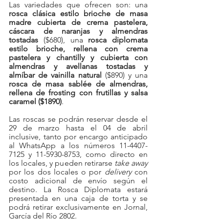
Las variedades que ofrecen son: una 
rosca clásica estilo brioche de masa 
madre cubierta de crema pastelera, 
cáscara de naranjas y almendras 
tostadas 
($680), una 
rosca diplomata 
estilo brioche, rellena con crema 
pastelera y chantilly y cubierta con 
almendras y avellanas tostadas y 
almíbar de vainilla natural
 ($890) y una 
rosca de masa sablée de almendras, 
rellena de frosting con frutillas y salsa 
caramel ($1890)
.
Las roscas se podrán reservar desde el 
29 de marzo hasta el 04 de abril 
inclusive, tanto por encargo anticipado 
al WhatsApp a los números 11-4407-
7125 y 11-5930-8753, como directo en 
los locales, y pueden retirarse 
take away
por los dos locales o por 
delivery
 con 
costo adicional de envío según el 
destino. La Rosca Diplomata estará 
presentada en una caja de torta y se 
podrá retirar exclusivamente en Jornal, 
García del Río 2802.