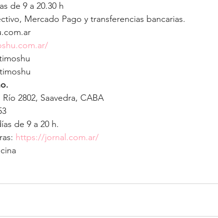
as de 9 a 20.30 h
tivo, Mercado Pago y transferencias bancarias.
.com.ar
oshu.com.ar/
timoshu
timoshu
no.
l Río 2802, Saavedra, CABA
53
ías de 9 a 20 h.
as: 
https://jornal.com.ar/
cina