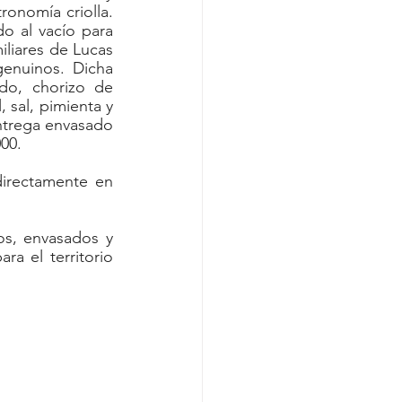
ronomía criolla. 
o al vacío para 
iliares de Lucas 
enuinos. Dicha 
do, chorizo de 
sal, pimienta y 
ntrega envasado 
00.
irectamente en 
s, envasados y 
a el territorio 