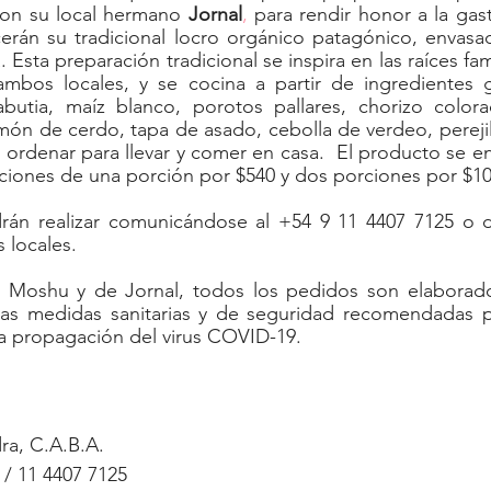
con su local hermano 
Jornal
, 
para rendir honor a la gast
cerán su tradicional locro orgánico patagónico, envasad
Esta preparación tradicional se inspira en las raíces fam
ambos locales, y se cocina a partir de ingredientes g
abutia, maíz blanco, porotos pallares, chorizo colora
món de cerdo, tapa de asado, cebolla de verdeo, perejil, 
 ordenar para llevar y comer en casa.  El producto se e
aciones de una porción por $540 y dos porciones por $10
án realizar comunicándose al +54 9 11 4407 7125 o d
 locales. 
e Moshu y de Jornal, todos los pedidos son elaborado
las medidas sanitarias y de seguridad recomendadas par
la propagación del virus COVID-19.
ra, C.A.B.A.
 / 11 4407 7125