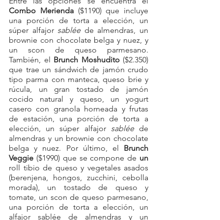
Entre las opciones se encuentra el 
Combo Merienda
 ($1190) que incluye 
una porción de torta a elección, un 
súper alfajor 
sablée
 de almendras, un 
brownie con chocolate belga y nuez, y 
un scon de queso parmesano. 
También, el 
Brunch Moshudito 
($2.350) 
que trae un sándwich de jamón crudo 
tipo parma con manteca, queso brie y 
rúcula, un gran tostado de jamón 
cocido natural y queso, un yogurt 
casero con granola horneada y frutas 
de estación, una porción de torta a 
elección, un súper alfajor 
sablée
 de 
almendras y un brownie con chocolate 
belga y nuez. Por último, el 
Brunch 
Veggie 
($1990) que se compone de 
un 
roll tibio de queso y vegetales asados 
(berenjena, hongos, zucchini, cebolla 
morada), un tostado de queso y 
tomate, un scon de queso parmesano, 
una porción de torta a elección, un 
alfajor sablée de almendras y un 