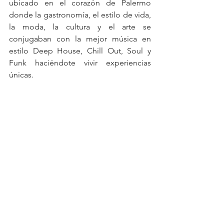
ubicado en el corazón de Palermo 
donde la gastronomía, el estilo de vida, 
la moda, la cultura y el arte se 
conjugaban con la mejor música en 
estilo Deep House, Chill Out, Soul y 
Funk haciéndote vivir experiencias 
únicas.
Días y horarios de apertura: Martes a 
Domingos de 12 a 19hs
Dirección: Armenia 1744, Palermo
Redes: @mercadosoho