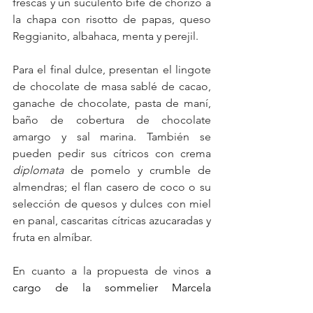
frescas y un suculento bife de chorizo a 
la chapa con risotto de papas, queso 
Reggianito, albahaca, menta y perejil.
Para el final dulce, presentan el lingote 
de chocolate de masa sablé de cacao, 
ganache de chocolate, pasta de maní, 
baño de cobertura de chocolate 
amargo y sal marina. También se 
pueden pedir sus cítricos con crema 
diplomata
 de pomelo y crumble de 
almendras; el flan casero de coco o su 
selección de quesos y dulces con miel 
en panal, cascaritas cítricas azucaradas y 
fruta en almíbar.
En cuanto a la propuesta de vinos 
a 
cargo de la sommelier Marcela 
Rienzo
 tiene diez páginas con
 etiquetas 