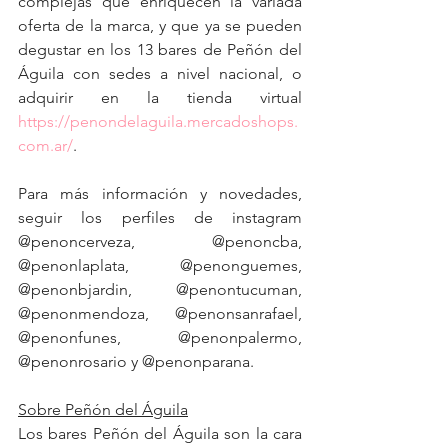
complejas que enriquecen la variada 
oferta de la marca, y que ya se pueden 
degustar en los 13 bares de Peñón del 
Águila con sedes a nivel nacional, o 
adquirir en la tienda virtual 
https://penondelaguila.mercadoshops.
com.ar/
.
Para más información y novedades, 
seguir los perfiles de instagram 
@penoncerveza, @penoncba, 
@penonlaplata, @penonguemes, 
@penonbjardin, @penontucuman, 
@penonmendoza, @penonsanrafael, 
@penonfunes, @penonpalermo, 
@penonrosario y @penonparana.
Sobre Peñón del Águila
Los bares Peñón del Águila son la cara 