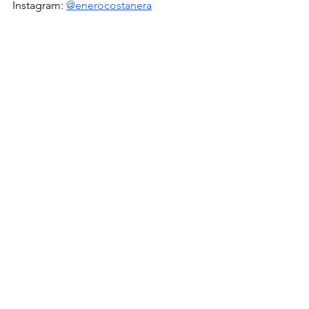
Instagram: 
@enerocostanera
See All
Recent Posts