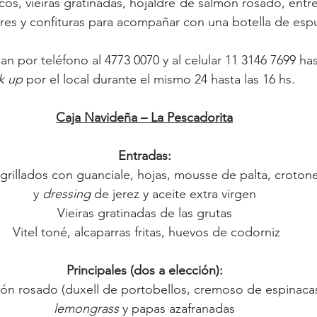
os, vieiras gratinadas, hojaldre de salmón rosado, entre
res y confituras para acompañar con una botella de es
n por teléfono al 4773 0070 y al celular 11 3146 7699 has
k up
 por el local durante el mismo 24 hasta las 16 hs.
Caja Navideña – La Pescadorita
Entradas:
 grillados con guanciale, hojas, mousse de palta, croton
y 
dressing
 de jerez y aceite extra virgen
Vieiras gratinadas de las grutas
 Vitel toné, alcaparras fritas, huevos de codorniz
Principales (dos a elección):
ón rosado (duxell de portobellos, cremoso de espinaca
lemongrass
 y papas azafranadas