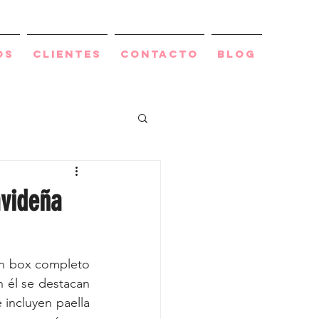
os
Clientes
Contacto
BLOG
avideña
n box completo 
 él se destacan 
incluyen paella 