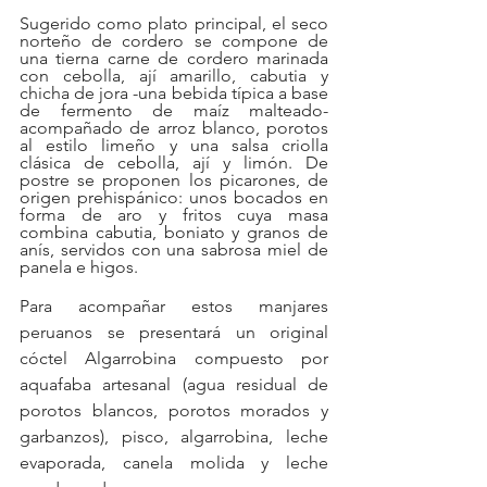
Sugerido como plato principal, el seco 
norteño de cordero se compone de 
una tierna carne de cordero marinada 
con cebolla, ají amarillo, cabutia y 
chicha de jora -una bebida típica a base 
de fermento de maíz malteado- 
acompañado de arroz blanco, porotos 
al estilo limeño y una salsa criolla 
clásica de cebolla, ají y limón. De 
postre se proponen los picarones, de 
origen prehispánico: unos bocados en 
forma de aro y fritos cuya masa 
combina cabutia, boniato y granos de 
anís, servidos con una sabrosa miel de 
panela e higos. 
Para acompañar estos manjares 
peruanos se presentará un original 
cóctel Algarrobina compuesto por 
aquafaba artesanal (agua residual de 
porotos blancos, porotos morados y 
garbanzos), pisco, algarrobina, leche 
evaporada, canela molida y leche 