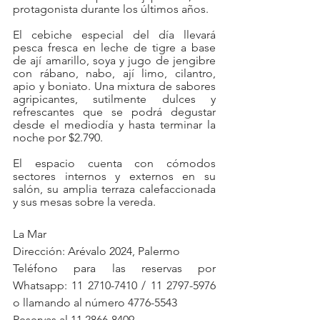
protagonista durante los últimos años.
El cebiche especial del día llevará 
pesca fresca en leche de tigre a base 
de ají amarillo, soya y jugo de jengibre 
con rábano, nabo, ají limo, cilantro, 
apio y boniato. Una mixtura de sabores 
agripicantes, sutilmente dulces y 
refrescantes que se podrá degustar 
desde el mediodía y hasta terminar la 
noche por $2.790.
El espacio cuenta con cómodos 
sectores internos y externos en su 
salón, su amplia terraza calefaccionada 
y sus mesas sobre la vereda.
La Mar
Dirección: Arévalo 2024, Palermo
Teléfono para las reservas por 
Whatsapp: 11 2710-7410 / 11 2797-5976 
o llamando al número 4776-5543
Reservas al 11 2866-8409