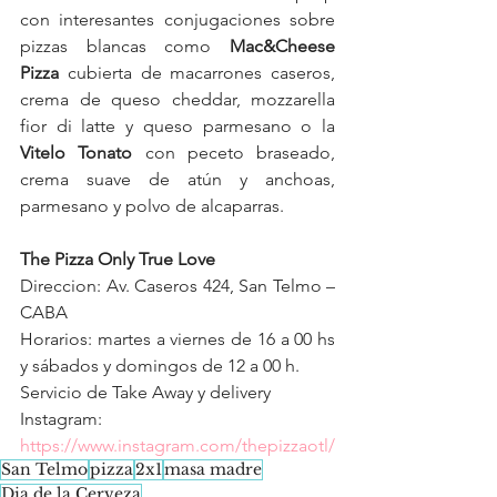
con interesantes conjugaciones sobre 
pizzas blancas como 
Mac&Cheese 
Pizza
 cubierta de macarrones caseros, 
crema de queso cheddar, mozzarella 
fior di latte y queso parmesano o la 
Vitelo Tonato
 con peceto braseado, 
crema suave de atún y anchoas, 
parmesano y polvo de alcaparras.
The Pizza Only True Love
Direccion: Av. Caseros 424, San Telmo – 
CABA
Horarios: martes a viernes de 16 a 00 hs 
y sábados y domingos de 12 a 00 h.
Servicio de Take Away y delivery
Instagram: 
https://www.instagram.com/thepizzaotl/
San Telmo
pizza
2x1
masa madre
Dia de la Cerveza