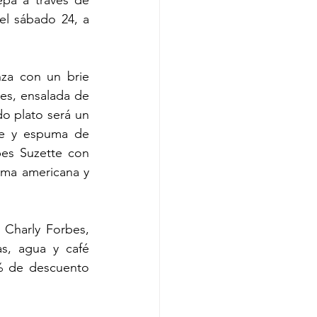
epa a través de 
l sábado 24, a 
za con un brie 
s, ensalada de 
do plato será un 
e y espuma de 
pes Suzette con 
ema americana y 
Charly Forbes, 
s, agua y café 
% de descuento 