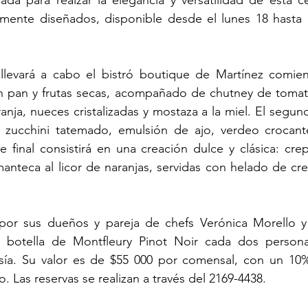
ada para realzar la elegancia y versatilidad de esta c
mente diseñados, disponible desde el lunes 18 hasta e
llevará a cabo el bistró boutique de Martínez comien
n pan y frutas secas, acompañado de chutney de tomate
anja, nueces cristalizadas y mostaza a la miel. El segun
zucchini tatemado, emulsión de ajo, verdeo crocant
 final consistirá en una creación dulce y clásica: cre
manteca al licor de naranjas, servidas con helado de cr
or sus dueños y pareja de chefs Verónica Morello y 
 botella de Montfleury Pinot Noir cada dos persona
sía. Su valor es de $55 000 por comensal, con un 10
 Las reservas se realizan a través del 2169-4438.