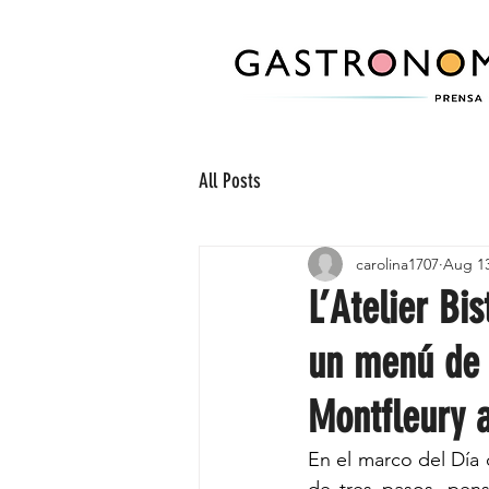
All Posts
carolina1707
Aug 13
L’Atelier Bi
un menú de 
Montfleury 
En el marco del Día 