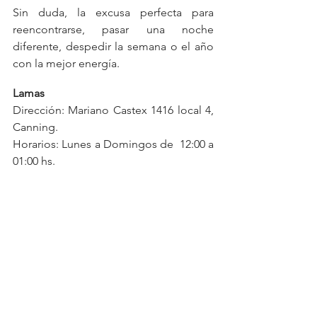
Sin duda, la excusa perfecta para 
reencontrarse, pasar una noche 
diferente, despedir la semana o el año 
con la mejor energía.
Lamas
Dirección: Mariano Castex 1416 local 4, 
Canning.
Horarios: Lunes a Domingos de  12:00 a  
01:00 hs.
Whatsapp Reservas : 11 3333-3301.
Instagram: 
@lamas.resto
sushi
menú
cocina peruana
cocina japonesa
musica
dj
descuento
cocina
amigas
mujeres
salida
dj en vivo
salida de amigas
promocion
cocina fusion