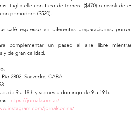
ras: tagliatelle con tuco de ternera ($470) o ravioli de es
 con pomodoro ($520).
ce café espresso en diferentes preparaciones, porron
a complementar un paseo al aire libre mientras
s y de gran calidad.
no.
l Río 2802, Saavedra, CABA
53
ves de 9 a 18 h y viernes a domingo de 9 a 19 h.
as: 
https://jornal.com.ar/
ww.instagram.com/jornalcocina/