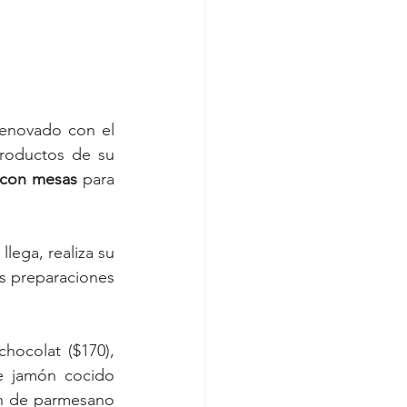
El polo gastronómico sobre García del Río en el barrio de Saavedra luce renovado con el 
productos de su 
 con mesas 
para 
 llega, realiza su 
as preparaciones 
ocolat ($170), 
e jamón cocido 
an de parmesano 