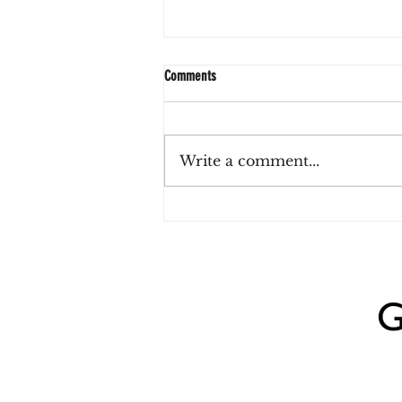
Comments
Write a comment...
Sushi y vino ilimitado en Palermo:
Misión BA propone una experiencia para
compartir