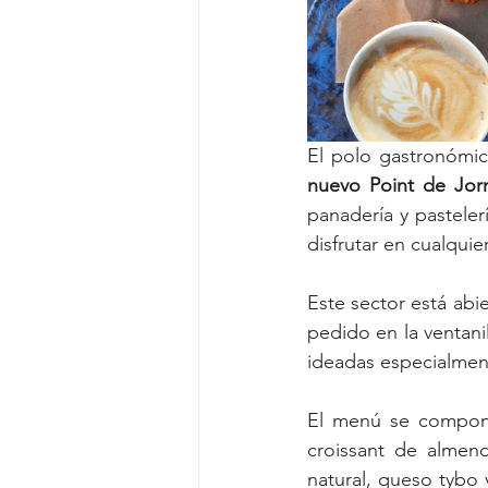
nuevo Point de Jorn
panadería y pasteler
disfrutar en cualquie
Este sector está abie
pedido en la ventanil
ideadas especialment
El menú se compone 
croissant de almend
natural, queso tybo 