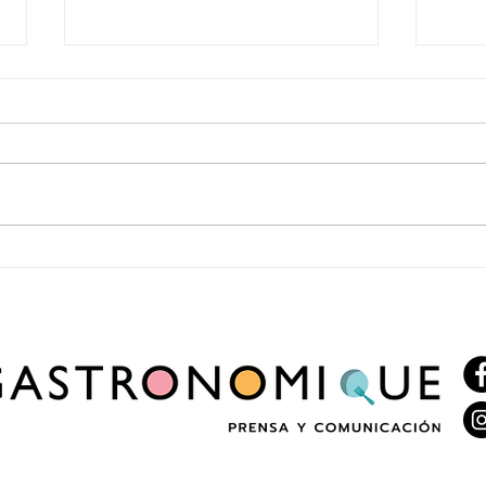
Enero vuelve a recorrer Italia con una
2x1 en
nueva edición del ciclo “Italia en Enero”
celebr
Cervez