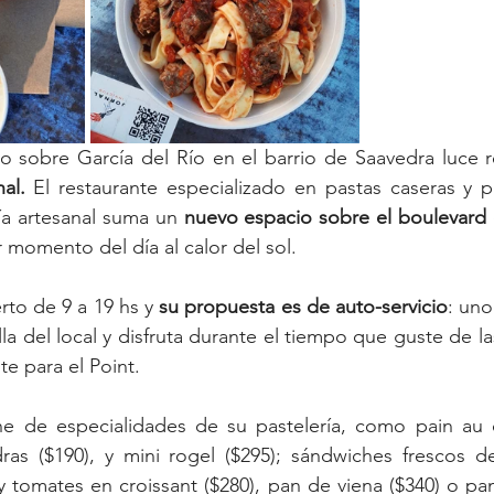
al.
 El restaurante especializado en pastas caseras y 
ía artesanal suma un 
nuevo espacio sobre el boulevard
r momento del día al calor del sol.
rto de 9 a 19 hs y 
su propuesta es de auto-servicio
: uno
la del local y disfruta durante el tiempo que guste de l
e para el Point.
de especialidades de su pastelería, como pain au ch
ras ($190), y mini rogel ($295); sándwiches frescos d
y tomates en croissant ($280), pan de viena ($340) o p