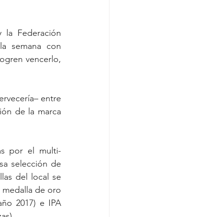
la Federación 
la semana con 
ogren vencerlo, 
ervecería– entre 
ión de la marca 
s por el multi-
a selección de 
as del local se 
a medalla de oro 
ño 2017) e IPA 
as).