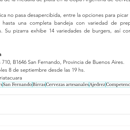
ca no pasa desapercibida, entre la opciones para picar
s hasta una completa bandeja con variedad de prepa
ios. Su pizarra exhibe 14 variedades de burgers, así c
a
as 710, B1646 San Fernando, Provincia de Buenos Aires.
oles 8 de septiembre desde las 19 hs.
riatacuara
s
San Fernando
Birras
Cervezas artesanales
Ajedrez
Competenc