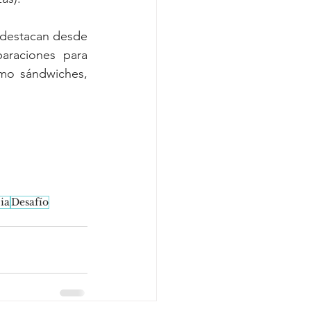
 destacan desde 
raciones para 
omo sándwiches, 
ia
Desafío