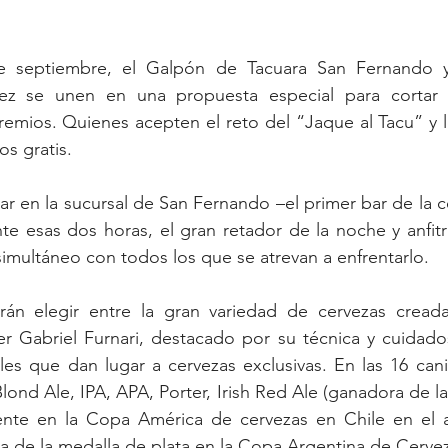
e septiembre, el Galpón de Tacuara San Fernando y 
ez se unen en una propuesta especial para cortar 
remios. Quienes acepten el reto del “Jaque al Tacu” y l
os gratis.
ar en la sucursal de San Fernando –el primer bar de la c
nte esas dos horas, el gran retador de la noche y anfitr
 simultáneo con todos los que se atrevan a enfrentarlo.
án elegir entre la gran variedad de cervezas creada
 Gabriel Furnari, destacado por su técnica y cuidados
es que dan lugar a cervezas exclusivas. En las 16 canill
lond Ale, IPA, APA, Porter, Irish Red Ale (ganadora de l
te en la Copa América de cervezas en Chile en el a
de la medalla de plata en la Copa Argentina de Cervez