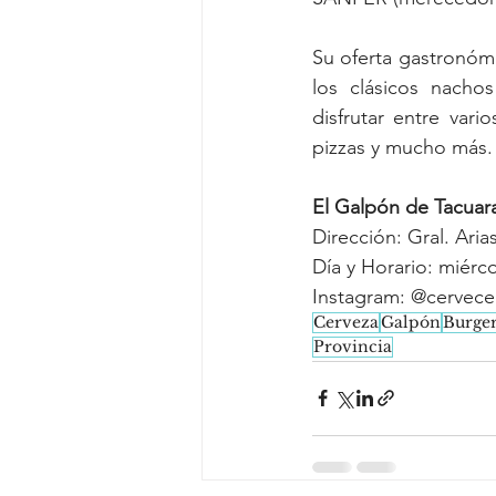
Su oferta gastronómi
los clásicos nacho
disfrutar entre var
pizzas y mucho más.
El Galpón de Tacuar
Dirección: Gral. Ari
Día y Horario: miérc
Instagram: @cervece
Cerveza
Galpón
Burger
Provincia