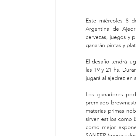
Este miércoles 8 d
Argentina de Ajedr
cervezas, juegos y p
ganarán pintas y plat
El desafío tendrá lug
las 19 y 21 hs. Dura
jugará al ajedrez en
Los ganadores podr
premiado brewmaster
materias primas nobl
sirven estilos como B
como mejor exponen
SANFER (merecedora 