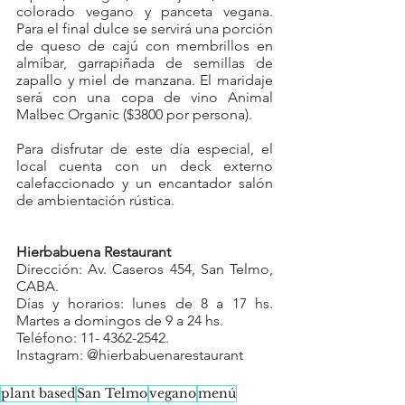
colorado vegano y panceta vegana. 
Para el final dulce se servirá una porción 
de queso de cajú con membrillos en 
almíbar, garrapiñada de semillas de 
zapallo y miel de manzana. El maridaje 
será con una copa de vino Animal 
Malbec Organic ($3800 por persona).
Para disfrutar de este día especial, el 
local cuenta con un deck externo 
calefaccionado y un encantador salón 
de ambientación rústica. 
Hierbabuena Restaurant
Dirección: Av. Caseros 454, San Telmo, 
CABA.
Días y horarios: lunes de 8 a 17 hs. 
Martes a domingos de 9 a 24 hs.
Teléfono: 11- 4362-2542.
Instagram: @hierbabuenarestaurant
plant based
San Telmo
vegano
menú