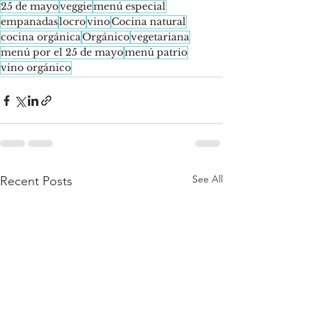
25 de mayo
veggie
menú especial
empanadas
locro
vino
Cocina natural
cocina orgánica
Orgánico
vegetariana
menú por el 25 de mayo
menú patrio
vino orgánico
See All
Recent Posts