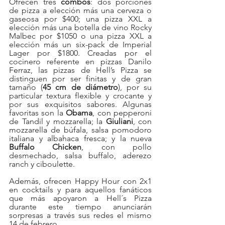
Ofrecen tres 
combos
: dos porciones 
de pizza a elección más una cerveza o 
gaseosa por $400; una pizza XXL a 
elección más una botella de vino Rocky 
Malbec por $1050 o una pizza XXL a 
elección más un six-pack de Imperial 
Lager por $1800. Creadas por el 
cocinero referente en pizzas Danilo 
Ferraz, las pizzas de Hell’s Pizza se 
distinguen por ser finitas y de gran 
tamaño (
45 cm de diámetro
), por su 
particular textura flexible y crocante y 
por sus exquisitos sabores. Algunas 
favoritas son la 
Obama
, con pepperoni 
de Tandil y mozzarella; la 
Giuliani
, con 
mozzarella de búfala, salsa pomodoro 
italiana y albahaca fresca; y la nueva 
Buffalo Chicken
, con pollo 
desmechado, salsa buffalo, aderezo 
ranch y ciboulette. 
Además, ofrecen Happy Hour con 2x1 
en cocktails y para aquellos fanáticos 
que más apoyaron a Hell´s Pizza 
durante este tiempo anunciarán 
sorpresas a través sus redes el mismo 
14 de febrero.