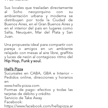
Sus locales que trasladan directamente 
al Soho neoyorquino con su 
ambientación urbana y moderna se 
distribuyen por toda la Ciudad de 
Buenos Aires, en el Gran Buenos Aires y 
en el interior del país en lugares como 
Salta, Neuquén, Mar del Plata y San 
Juan. 
Una propuesta ideal para compartir con 
pareja o amigos en un ambiente 
relajado con mesas al aire libre, graffitis 
y luces de neón al contagioso ritmo del 
Hip Hop, Funk y soul.
Hell’s Pizza
Sucursales en CABA, GBA e Interior – 
Pedidos online, direcciones y horarios 
en 
www.hells-pizza.com
Formas de pago: efectivo y todas las 
tarjetas de débito y crédito
Servicio de Take Away
Facebook: 
https://www.facebook.com/hellspizza.ar