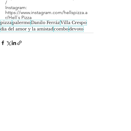
/
Instagram: 
https://www.instagram.com/hellspizza.a
r/Hell´s Pizza
pizza
palermo
Danilo Ferráz
Villa Crespo
dia del amor y la amistad
combo
devoto
See All
Recent Posts