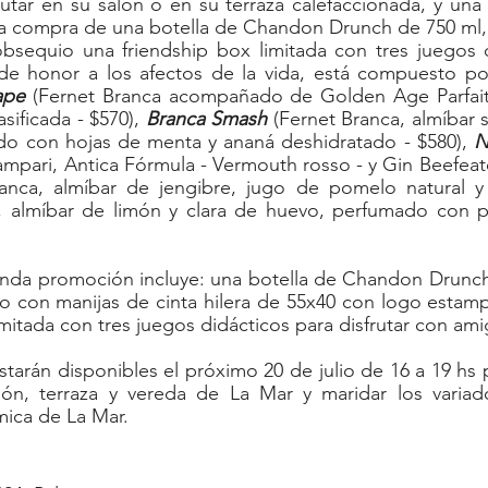
rutar en su salón o en su terraza calefaccionada, y un
a compra de una botella de Chandon Drunch de 750 ml, 
bsequio una friendship box limitada con tres juegos di
de honor a los afectos de la vida, está compuesto por 
ape
 (Fernet Branca acompañado de Golden Age Parfait 
ificada - $570), 
Branca Smash
 (Fernet Branca, almíbar 
do con hojas de menta y ananá deshidratado - $580), 
N
ampari, Antica Fórmula - Vermouth rosso - y Gin Beefeate
, almíbar de limón y clara de huevo, perfumado con pi
gunda promoción incluye: una botella de Chandon Drunch
o con manijas de cinta hilera de 55x40 con logo estamp
imitada con tres juegos didácticos para disfrutar con ami
tarán disponibles el próximo 20 de julio de 16 a 19 hs pa
lón, terraza y vereda de La Mar y maridar los variado
ica de La Mar.  