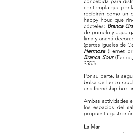
concebida para disf
contempla que por l
recibirán como un o
happy hour, que rin
cócteles: 
Branca Gr
de pomelo y agua gas
lima y ananá decora
(partes iguales de C
Hermosa
Branca Sour
 (Fernet
$550).
Por su parte, la se
bolsa de lienzo crud
una friendship box l
Ambas actividades es
los espacios del sa
propuesta gastronóm
La Mar