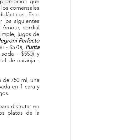
a promoción que 
los comensales 
dácticos. Este 
los siguientes 
Amour, cordial 
simple, jugos de 
egroni Perfecto
r - $570), 
Punta 
 (Fernet branca, almíbar de jengibre, jugo de pomelo natural y soda - $550) y 
el de naranja - 
 de 750 ml, una 
ada en 1 cara y 
gos.
ra disfrutar en 
s platos de la 