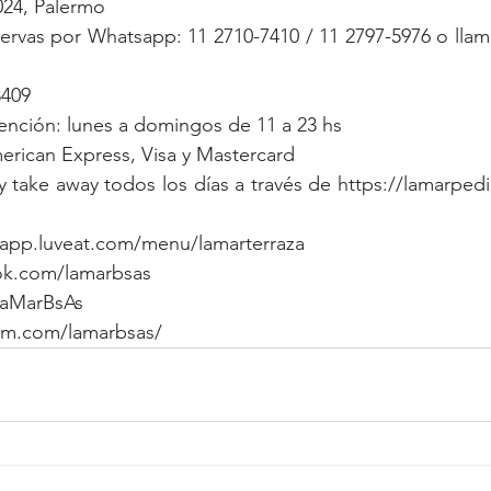
024, Palermo
servas por Whatsapp: 11 2710-7410 / 11 2797-5976 o lla
8409
tención: lunes a domingos de 11 a 23 hs
rican Express, Visa y Mastercard
y take away todos los días a través de https://lamarped
://app.luveat.com/menu/lamarterraza
ok.com/lamarbsas
/LaMarBsAs
am.com/lamarbsas/ 