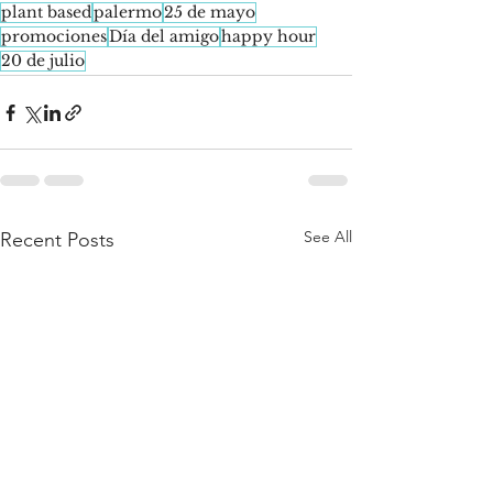
plant based
palermo
25 de mayo
promociones
Día del amigo
happy hour
20 de julio
See All
Recent Posts