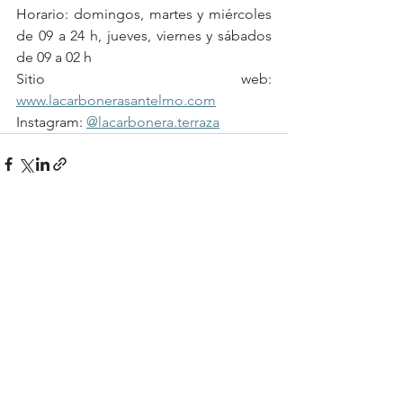
Horario: domingos, martes y miércoles 
de 09 a 24 h, jueves, viernes y sábados 
de 09 a 02 h
Sitio web: 
www.lacarbonerasantelmo.com
Instagram: 
@lacarbonera.terraza
See All
Recent Posts