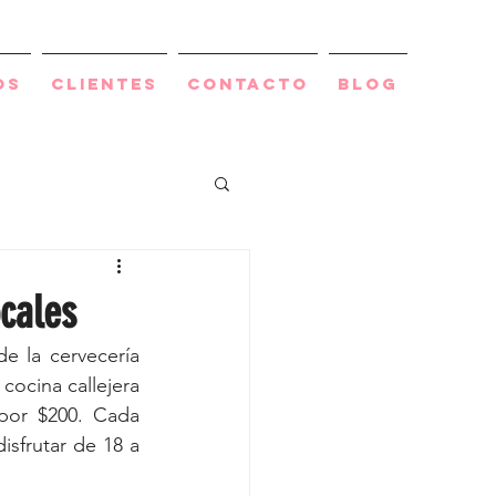
os
Clientes
Contacto
BLOG
cales
de la cervecería 
cocina callejera 
or $200. Cada 
sfrutar de 18 a 