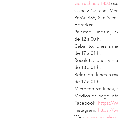
Gurruchaga 1450
 es
Cuba 2202, esq. Me
Perón 489, San Nico
Horarios: 
Palermo: lunes a jue
de 12 a 00 h. 
Caballito: lunes a m
de 17 a 01 h. 
Recoleta: lunes y ma
de 13 a 01 h. 
Belgrano: lunes a mi
de 17 a 01 h.
Microcentro: lunes, m
Medios de pago: efec
Facebook: 
https://
Instagram: 
https://w
Web: 
www.growlers