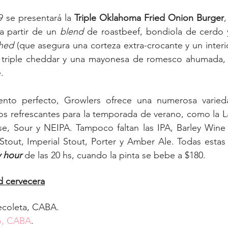
 se presentará la 
Triple Oklahoma Fried Onion Burger
 partir de un 
blend
 de roastbeef, bondiola de cerdo 
hed
 (que asegura una corteza extra-crocante y un inter
da, triple cheddar y una mayonesa de romesco ahumada, 
.
to perfecto, Growlers ofrece una numerosa varieda
los refrescantes para la temporada de verano, como la L
se, Sour y NEIPA. Tampoco faltan las IPA, Barley Wine 
tout, Imperial Stout, Porter y Amber Ale. Todas estas
 hour 
de las 20 hs, cuando la pinta se bebe a $180.
d cervecera
ecoleta, CABA.
to, CABA
.