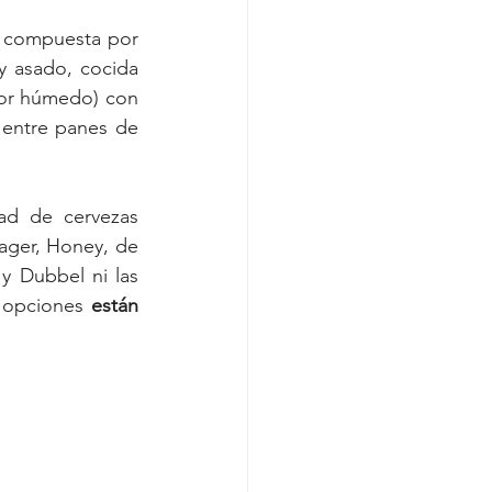
, compuesta por 
y asado, cocida 
ior húmedo) con 
entre panes de 
d de cervezas 
ager, Honey, de 
y Dubbel ni las 
 opciones
 están 