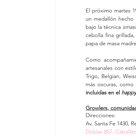
El próximo martes 19
un medallón hecho a
bajo la técnica 
smas
cebolla fina grilla
papa de masa madre
Como acompañamien
artesanales con esti
Trigo, Belgian, Weis
más oscuras, como S
incluidas en el 
happy
Growlers, comunida
Direcciones:
Av. Santa Fe 1430, R
Doblas 857, Caballi