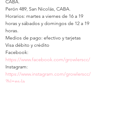
CABA.
Perón 489, San Nicolás, CABA.
Horarios: 
martes a viernes de 16 a 19 
horas y sábados y domingos de 12 a 19 
horas.
Medios de pago: efectivo y tarjetas 
Visa débito y crédito
Facebook: 
https://www.facebook.com/growlerscc/
Instagram: 
https://www.instagram.com/growlerscc/
?hl=es-la
Web: 
www.growlerscomunidadcervecera.com
.ar
Web para compras y reservas: 
www.growlerscc.com.ar
Parrilla