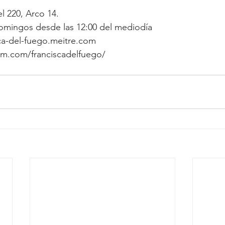
l 220, Arco 14. 
domingos desde las 12:00 del mediodía
sca-del-fuego.meitre.com
am.com/franciscadelfuego/