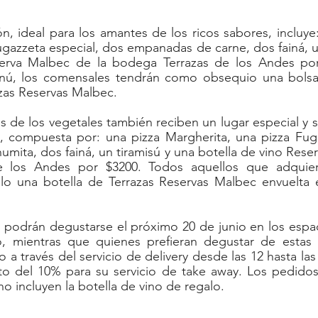
, ideal para los amantes de los ricos sabores, incluye:
ugazzeta especial, dos empanadas de carne, dos fainá, un
serva Malbec de la bodega Terrazas de los Andes por
ú, los comensales tendrán como obsequio una bolsa 
azas Reservas Malbec.
s de los vegetales también reciben un lugar especial y 
 compuesta por: una pizza Margherita, una pizza Fugaz
ita, dos fainá, un tiramisú y una botella de vino Reser
e los Andes por $3200. Todos aquellos que adquier
lo una botella de Terrazas Reservas Malbec envuelta e
odrán degustarse el próximo 20 de junio en los espaci
, mientras que quienes prefieran degustar de estas 
a través del servicio de delivery desde las 12 hasta las
o del 10% para su servicio de take away. Los pedidos
no incluyen la botella de vino de regalo. 