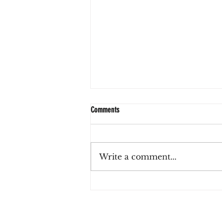
Comments
Write a comment...
Zulu Haus, el café de La Lucila que invita
a reconectar con el tiempo presente
entre sabores de estación e inspiración
japonesa