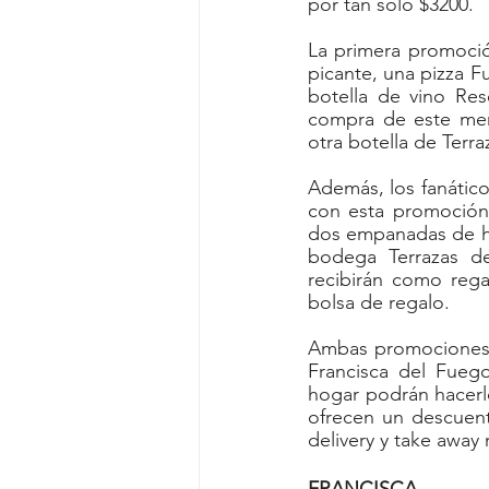
por tan sólo $3200.
La primera promoción
picante, una pizza F
botella de vino Re
compra de este men
otra botella de Terr
Además, los fanático
con esta promoción,
dos empanadas de hum
bodega Terrazas d
recibirán como rega
bolsa de regalo.
Ambas promociones p
Francisca del Fuego
hogar podrán hacerlo 
ofrecen un descuent
delivery y take away 