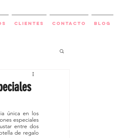
os
Clientes
Contacto
BLOG
peciales
a única en los 
nes especiales 
star entre dos 
tella de regalo 