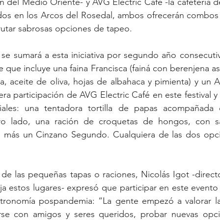
 del Medio Oriente- y AVG Electric Café -la cafetería de
ados en los Arcos del Rosedal, ambos ofrecerán combos 
rutar sabrosas opciones de tapeo.
se sumará a esta iniciativa por segundo año consecutiv
que incluye una faina Francisca (fainá con berenjena as
la, aceite de oliva, hojas de albahaca y pimienta) y un A
ra participación de AVG Electric Café en este festival y
ales: una tentadora tortilla de papas acompañada 
o lado, una ración de croquetas de hongos, con sa
, más un Cinzano Segundo. Cualquiera de las dos opci
e las pequeñas tapas o raciones, Nicolás Igot -directo
 estos lugares- expresó que participar en este evento 
ronomía pospandemia: “La gente empezó a valorar la 
rse con amigos y seres queridos, probar nuevas opcio