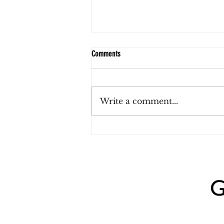
Comments
Write a comment...
Zulu Haus, el café de La Lucila que invita
a reconectar con el tiempo presente
entre sabores de estación e inspiración
japonesa