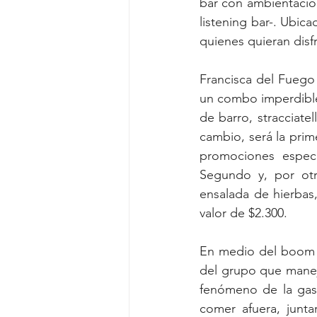
bar con ambientación
listening bar-. Ubic
quienes quieran disf
Francisca del Fuego 
un combo imperdible 
de barro, stracciatel
cambio, será la prime
promociones especi
Segundo y, por otr
ensalada de hierbas
valor de $2.300.
En medio del boom d
del grupo que maneja
fenómeno de la gast
comer afuera, junta