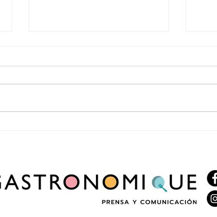
Sushi y vino ilimitado en Palermo:
Enero 
Misión BA propone una experiencia para
nueva 
compartir