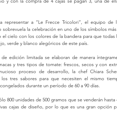
io y con la compra de 4 cajas se pagan 3, una de ella
 representar a “Le Frecce Tricolori”, el equipo de l
o sobrevuela la celebración en uno de los símbolos más
o el cielo con los colores de la bandera para que todas l
jo, verde y blanco alegóricos de este país.
r de edición limitada se elaboran de manera íntegramen
nacas y tres tipos de tomate: frescos, secos y con ext
inucioso proceso de desarrollo, la chef Chiara Schen
 los tres sabores para que necesiten el mismo tiem
congelados durante un período de 60 a 90 días.
lo 800 unidades de 500 gramos que se venderán hasta el
ivas cajas de diseño, por lo que es una gran opción pa