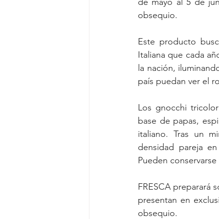
de mayo al 5 de jun
obsequio.
Este producto busca
Italiana que cada añ
la nación, iluminand
país puedan ver el ro
Los gnocchi tricolo
base de papas, espi
italiano. Tras un m
densidad pareja en
Pueden conservarse 
FRESCA preparará só
presentan en exclus
obsequio.