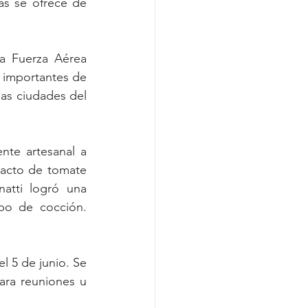
s se ofrece de 
a Fuerza Aérea 
 importantes de 
as ciudades del 
te artesanal a 
racto de tomate 
atti logró una 
po de cocción. 
 5 de junio. Se 
ra reuniones u 