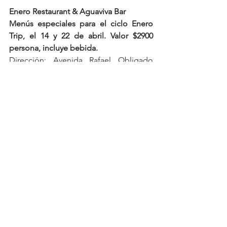
Enero Restaurant & Aguaviva Bar
Menús especiales para el ciclo Enero 
Trip, el 14 y 22 de abril. Valor $2900 
persona, incluye bebida.
Dirección: Avenida Rafael Obligado 
7180, CABA.
E-mail: 
info@enerocostanera.com
Teléfono: 1147825444
Horarios: lunes y martes de 18.30 a 23 h, 
miercoles a domingo de 12 a 23 h 
Se cobra cubierto
Instagram: 
https://www.instagram.com/enerocosta
nera/
Costanera
Diego Hernandéz
Matias Mereghetti
Roberto Ottini