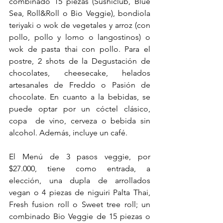
combinado 15 piezas (Sushiclub, Blue 
Sea, Roll&Roll o Bio Veggie), bondiola 
teriyaki o wok de vegetales y arroz (con 
pollo, pollo y lomo o langostinos) o 
wok de pasta thai con pollo. Para el 
postre, 2 shots de la Degustación de 
chocolates, cheesecake, helados 
artesanales de Freddo o Pasión de 
chocolate. 
En cuanto a la bebidas, se 
puede optar por un cóctel clásico, 
copa  de vino, cerveza o bebida sin 
alcohol. Además, incluye un café. 
El Menú de 3 pasos veggie, por 
$27.000, tiene como entrada, a 
elección, una dupla de arrollados 
vegan o 4 piezas de niguiri Palta Thai, 
Fresh fusion roll o Sweet tree roll; un 
combinado Bio Veggie de 15 piezas o 