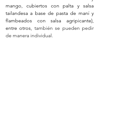
mango, cubiertos con palta y salsa 
tailandesa a base de pasta de maní y 
flambeados con salsa agripicante), 
entre otros,
 también se pueden pedir 
de manera individual.
SushiClub sigue trabajando para 
ofrecer nuevas experiencias a los 
amantes de sus propuestas. Y, aunque 
ya es referente de la cocina de 
tendencia asiática, continúa ofreciendo 
novedades acordes a la evolución del 
mundo y de la gastronomía. 
SUSHICLUB
Dirección: Alicia Moreau de Justo 286, 
Puerto Madero. Otras sucursales en 
CABA, AMBA e interior del país.