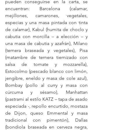
pueden conseguirse en la carta, se 
encuentran: Barcelona (calamar, 
mejillones, camarones, vegetales, 
especias y una masa pintada con tinta 
de calamar), Kabul (humita de choclo y 
cabutia con morcilla – a elección – y 
una masa de cabutia y azafrán), Milano 
(ternera braseada y vegetales), Pisa 
(matambre de ternera tiernizado con 
salsa de tomate y mozzarella), 
Estocolmo (pescado blanco con limón, 
jengibre, eneldo y masa de cole azul), 
Bombay (pollo al curry y masa con 
cúrcuma y sésamo), Manhattan 
(pastrami al estilo KATZ – tapa de asado 
especiada -, repollo encurtido, mostaza 
de Dijon, queso Emmental y masa 
tradicional con pimentón), Dallas 
(bondiola braseada en cerveza negra, 