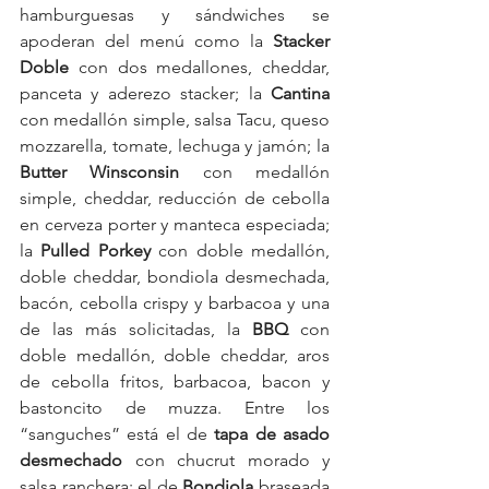
hamburguesas y sándwiches se 
apoderan del menú como la 
Stacker 
Doble
 con dos medallones, cheddar, 
panceta y aderezo stacker; la 
Cantina
con medallón simple, salsa Tacu, queso 
mozzarella, tomate, lechuga y jamón; la 
Butter Winsconsin
 con medallón 
simple, cheddar, reducción de cebolla 
en cerveza porter y manteca especiada; 
la 
Pulled Porkey
 con doble medallón, 
doble cheddar, bondiola desmechada, 
bacón, cebolla crispy y barbacoa y una 
de las más solicitadas, la 
BBQ
 con 
doble medallón, doble cheddar, aros 
de cebolla fritos, barbacoa, bacon y 
bastoncito de muzza. Entre los 
“sanguches” está el de 
tapa de asado 
desmechado
 con chucrut morado y 
salsa ranchera; el de 
Bondiola
 braseada 