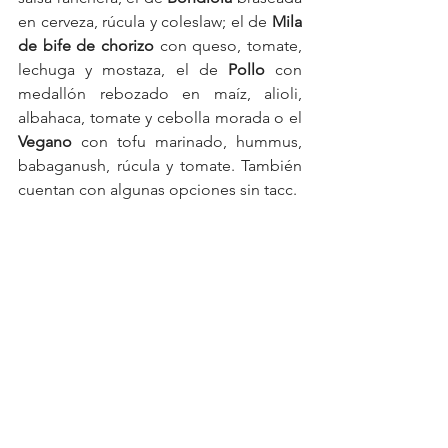
en cerveza, rúcula y coleslaw; el de 
Mila 
de bife de chorizo
 con queso, tomate, 
lechuga y mostaza, el de 
Pollo
 con 
medallón rebozado en maíz, alioli, 
albahaca, tomate y cebolla morada o el 
Vegano
 con tofu marinado, hummus, 
babaganush, rúcula y tomate. También 
cuentan con algunas opciones sin tacc.
Su menú convida a probar variedad de 
pizzas individuales como la clásica 
mozzarella, la napolitana, de rúcula o 
de cebolla caramelizada. Para los 
amantes de los panchos, disponen de 
dos originales opciones: el 
Mexicano
con pico de gallo y mayo de palta o el 
Americano
 Con cebolla crocante, 
bacon y chedda. De igual forma, 