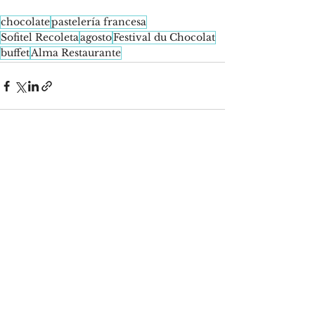
chocolate
pastelería francesa
Sofitel Recoleta
agosto
Festival du Chocolat
buffet
Alma Restaurante
See All
Recent Posts