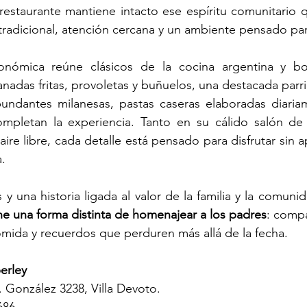
estaurante mantiene intacto ese espíritu comunitario qu
radicional, atención cercana y un ambiente pensado par
onómica reúne clásicos de la cocina argentina y bo
das fritas, provoletas y buñuelos, una destacada parril
bundantes milanesas, pastas caseras elaboradas diariam
ompletan la experiencia. Tanto en su cálido salón de e
ire libre, cada detalle está pensado para disfrutar sin a
.
 y una historia ligada al valor de la familia y la comunid
e una forma distinta de homenajear a los padres
: compa
mida y recuerdos que perduren más allá de la fecha.
erley
. González 3238, Villa Devoto.