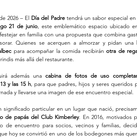
de 2026 – El 
Día del Padre
 tendrá un sabor especial en
go 21 de junio
a festejar en familia con una propuesta que combina gast
orar. Quienes se acerquen a almorzar y pidan una 
albec 
para acompañar la comida recibirán 
otra de rega
rindis más allá del restaurante.
luirá además una 
cabina de fotos de uso completam
 13 y las 15 h
, para que padres, hijos y seres queridos 
rnada y llevarse una imagen de ese encuentro especial.
n significado particular en un lugar que nació, precisam
o de papás del Club Kimberley
. En 2016, motivados p
o de encuentro para socios, vecinos y familias, decid
que hoy se convirtió en uno de los bodegones más queri