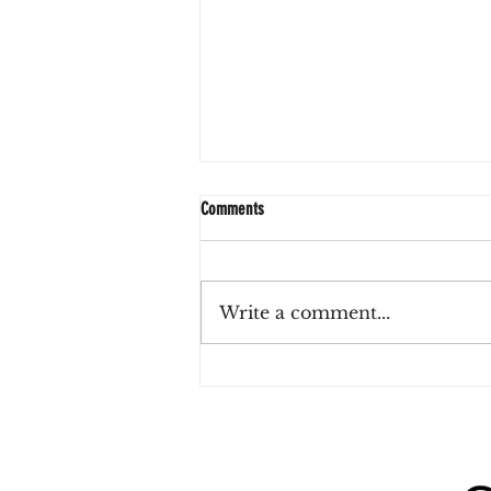
Comments
Write a comment...
Zulu Haus, el café de La Lucila que invita
a reconectar con el tiempo presente
entre sabores de estación e inspiración
japonesa