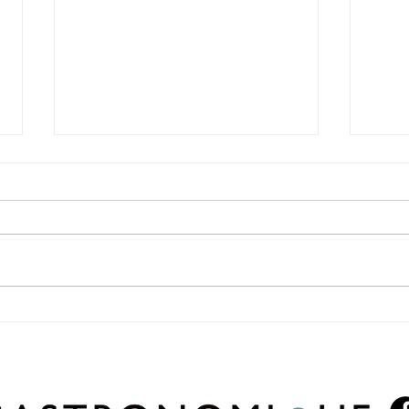
Sushi y vino ilimitado en Palermo:
Enero 
Misión BA propone una experiencia para
nueva 
compartir