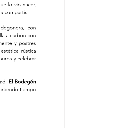
e lo vio nacer, 
a compartir.
degonera, con 
la a carbón con 
ente y postres 
stética rústica 
puros y celebrar 
ad, 
El Bodegón 
rtiendo tiempo 