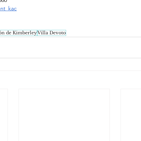
686
ant_kac
ón de Kimberley
Villa Devoto