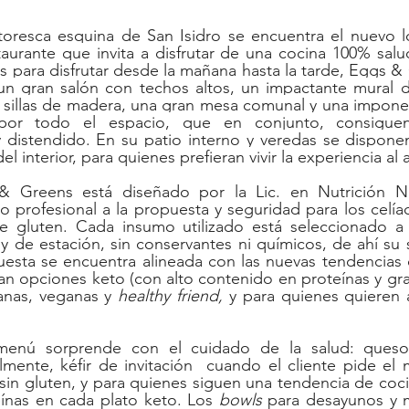
oresca esquina de San Isidro se encuentra el nuevo l
aurante que invita a disfrutar de una cocina 100% salud
 para disfrutar desde la mañana hasta la tarde, Eggs & 
n gran salón con techos altos, un impactante mural de
 sillas de madera, una gran mesa comunal y una imponen
 por todo el espacio, que en conjunto, consigue
y distendido. En su patio interno y veredas se disponen 
l interior, para quienes prefieran vivir la experiencia al a
Greens está diseñado por la Lic. en Nutrición Nel
profesional a la propuesta y seguridad para los celíac
 gluten. Cada insumo utilizado está seleccionado a 
y de estación, sin conservantes ni químicos, de ahí su 
uesta se encuentra alineada con las nuevas tendencias 
an opciones keto (con alto contenido en proteínas y gras
ianas, veganas y 
healthy friend, 
y para quienes quieren 
menú sorprende con el cuidado de la salud: queso
lmente, kéfir de invitación  cuando el cliente pide el
n gluten, y para quienes siguen una tendencia de cocina 
ínas en cada plato keto. Los 
bowls
 para desayunos y m