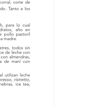
rral, corte de 
do. Tanto a los 
, para lo cual 
atos, alto en 
pollo pastoril 
sa madre.
tres, todos sin 
ce de leche con 
 con almendras, 
a de maní con 
 utilizan leche 
presso
, 
ristretto, 
, tés en hebras, ice tea, 