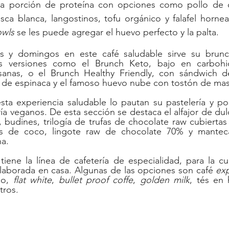
a porción de proteína con opciones como pollo de co
sca blanca, langostinos, tofu orgánico y falafel hornea
wls 
se les puede agregar el huevo perfecto y la palta.
s y domingos en este café saludable sirve su brunch
s versiones como el Brunch Keto, bajo en carbohidr
sanas, o el Brunch Healthy Friendly, con sándwich de 
 de espinaca y el famoso huevo nube con tostón de ma
ta experiencia saludable lo pautan su pastelería y pos
ía veganos. De esta sección se destaca el alfajor de dul
 budines, trilogía de trufas de chocolate raw cubiertas
as de coco, lingote raw de chocolate 70% y mantec
na.
ene la línea de cafetería de especialidad, para la cual
laborada en casa. Algunas de las opciones son café 
ex
no, 
flat white
, 
bullet proof coffe
, 
golden milk
tros. 