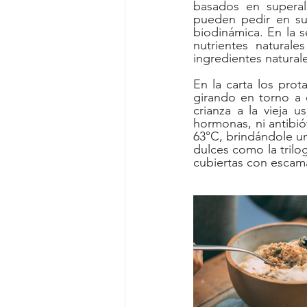
basados en superal
pueden pedir en su
biodinámica. En la 
nutrientes natural
ingredientes natural
En la carta los prot
girando en torno a e
crianza a la vieja 
hormonas, ni antibiót
63°C, brindándole un
dulces como la trilog
cubiertas con escam