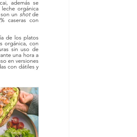
cai, además se 
leche orgánica 
 son un 
shot
 de 
0% caseras con 
a de los platos 
s orgánica, con 
ras sin uso de 
ante una hora a 
so en versiones 
as con dátiles y 