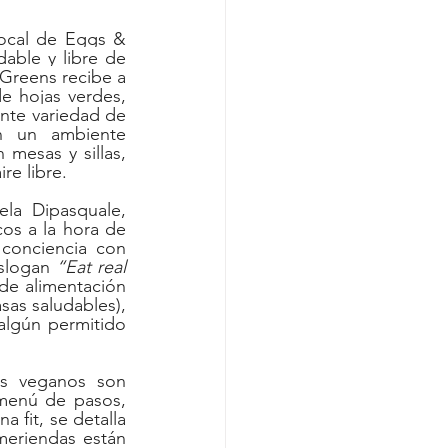
ocal de Eggs & 
able y libre de 
Greens recibe a 
 hojas verdes, 
te variedad de 
n un ambiente 
mesas y sillas, 
ire libre.
a Dipasquale, 
os a la hora de 
conciencia con 
slogan 
“Eat real 
de alimentación 
as saludables), 
algún permitido 
s veganos son 
 menú de pasos, 
fit, se detalla 
eriendas están 