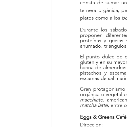
consta de sumar un
ternera orgánica, pe
platos como a los 
bo
Durante los sábado
proponen diferente
proteínas y grasas 
ahumado, triángulos
El punto dulce de es
gluten y en su mayor
harina de almendras,
pistachos y escam
escamas de sal mari
Gran protagonismo ti
orgánica o vegetal e
macchiato
, america
matcha latte
, entre o
Eggs & Greens Café
Dirección: 