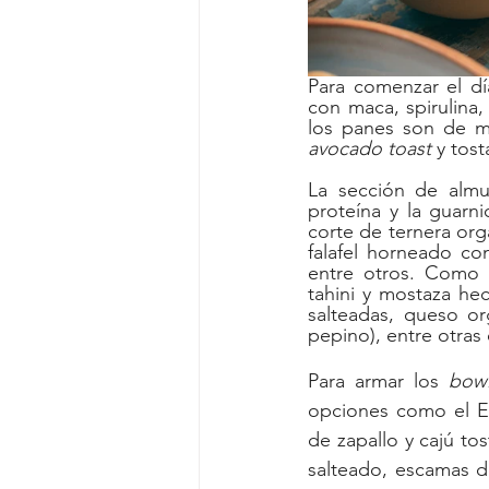
Para comenzar el dí
con maca, spirulina, 
avocado toast
 y tos
La sección de almu
proteína y la guarni
corte de ternera org
falafel horneado co
entre otros. Como 
tahini y mostaza hec
salteadas, queso org
pepino), entre otras
Para armar los 
bowl
opciones como el En
de zapallo y cajú tos
salteado, escamas de