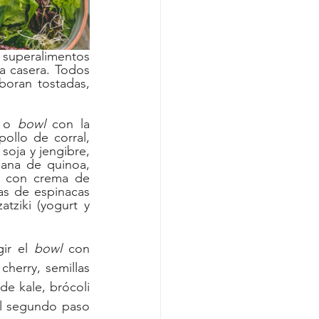
 superalimentos 
 casera. Todos 
los panes son de masa madre, siempre libres de gluten, con los que elaboran tostadas, 
 o 
bowl 
con la 
ollo de corral, 
oja y jengibre, 
ana de quinoa, 
s con crema de 
as de espinacas 
tziki (yogurt y 
ir el 
bowl 
con 
herry, semillas 
de kale, brócoli 
El segundo paso 