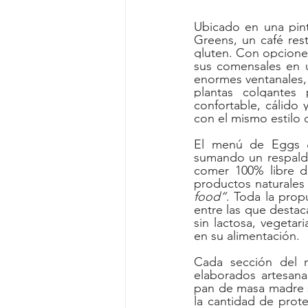
Ubicado en una pint
Greens, un café rest
gluten. Con opciones
sus comensales en u
enormes ventanales,
plantas colgantes
confortable, cálido 
con el mismo estilo de
El menú de Eggs & 
sumando un respaldo 
comer 100% libre de
productos naturales 
food”
. Toda la prop
entre las que destac
sin lactosa, vegetar
en su alimentación.
Cada sección del 
elaborados artesana
pan de masa madre si
la cantidad de prote