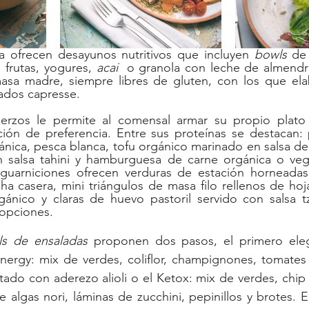
a ofrecen desayunos nutritivos que incluyen 
bowls 
de
 frutas, yogures, 
acai
  o granola con leche de almendra
tados capresse. 
erzos le permite al comensal armar su propio plato
ción de preferencia. Entre sus proteínas se destacan: p
ánica, pesca blanca, tofu orgánico marinado en salsa de s
n salsa tahini y hamburguesa de carne orgánica o veg
guarniciones ofrecen verduras de estación horneada
ha casera, mini triángulos de masa filo rellenos de hoj
ánico y claras de huevo pastoril servido con salsa tza
 opciones.
s de ensaladas 
proponen dos pasos, el primero eleg
ergy: mix de verdes, coliflor, champignones, tomates c
tado con aderezo alioli o el Ketox: mix de verdes, chip 
 algas nori, láminas de zucchini, pepinillos y brotes. 