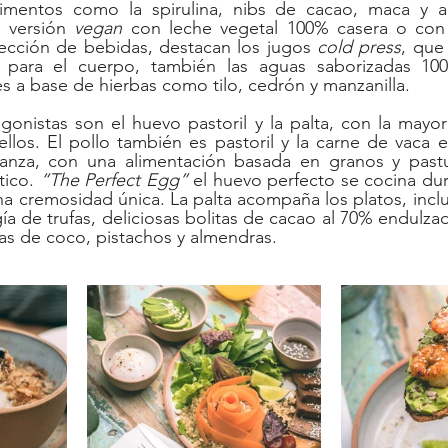
imentos como la spirulina, nibs de cacao, maca y a
 versión 
vegan
 con leche vegetal 100% casera o con 
sección de bebidas, destacan los jugos 
cold press
, que
es para el cuerpo, también las aguas saborizadas 10
es a base de hierbas como tilo, cedrón y manzanilla.
agonistas son el huevo pastoril y la palta, con la mayorí
llos. El pollo también es pastoril y la carne de vaca e
usanza, con una alimentación basada en granos y pastu
ico. 
“The Perfect Egg”
 el huevo perfecto se cocina dur
a cremosidad única. La palta acompaña los platos, inclu
ía de trufas, deliciosas bolitas de cacao al 70% endulzad
as de coco, pistachos y almendras.