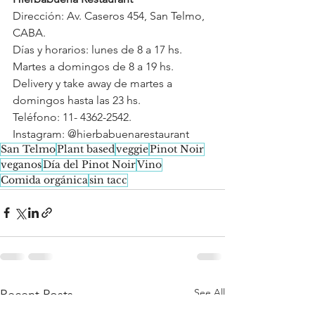
Dirección: Av. Caseros 454, San Telmo, 
CABA.
Días y horarios: lunes de 8 a 17 hs. 
Martes a domingos de 8 a 19 hs. 
Delivery y take away de martes a 
domingos hasta las 23 hs.
Teléfono: 11- 4362-2542.
Instagram: @hierbabuenarestaurant
San Telmo
Plant based
veggie
Pinot Noir
veganos
Día del Pinot Noir
Vino
Comida orgánica
sin tacc
See All
Recent Posts