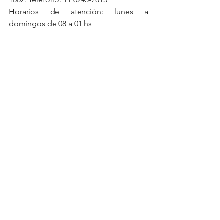
Horarios de atención: lunes a 
domingos de 08 a 01 hs
Delivery de 12 a 24 hs
Facebook e Instagram: 
@blossom.resto
Blossom
See All
Recent Posts