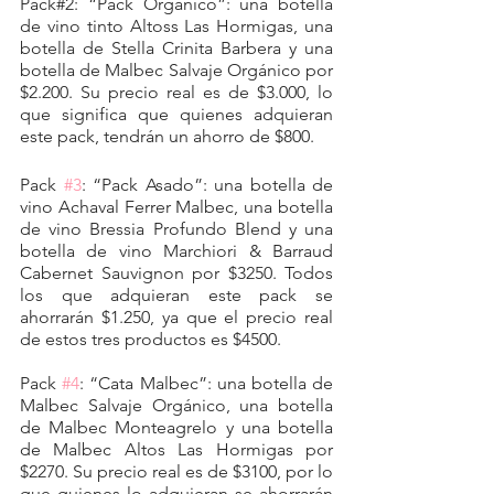
Pack#2: “Pack Orgánico”: una botella 
de vino tinto Altoss Las Hormigas, una 
botella de Stella Crinita Barbera y una 
botella de Malbec Salvaje Orgánico por 
$2.200. Su precio real es de $3.000, lo 
que significa que quienes adquieran 
este pack, tendrán un ahorro de $800.
Pack 
#3
: “Pack Asado”: una botella de 
vino Achaval Ferrer Malbec, una botella 
de vino Bressia Profundo Blend y una 
botella de vino Marchiori & Barraud 
Cabernet Sauvignon por $3250. Todos 
los que adquieran este pack se 
ahorrarán $1.250, ya que el precio real 
de estos tres productos es $4500.
Pack 
#4
: “Cata Malbec”: una botella de 
Malbec Salvaje Orgánico, una botella 
de Malbec Monteagrelo y una botella 
de Malbec Altos Las Hormigas por 
$2270. Su precio real es de $3100, por lo 
que quienes lo adquieran se ahorrarán 