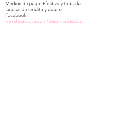
Medios de pago: Efectivo y todas las 
tarjetas de crédito y débito
Facebook: 
www.facebook.com/desarmaderobar
Instagram: 
www.instagram.com/desarmaderobar
www.instagram.com/desarmadero_mar
ket
See All
Recent Posts