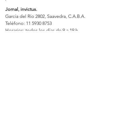
Jornal, invictus.
García del Río 2802, Saavedra, C.A.B.A.
Teléfono: 11 5930 8753
Horarios: todos los días de 9 a 19 h.
Sitio web para compras: 
https://jornal.com.ar/
Instagram: @jornalcocina
See All
Recent Posts