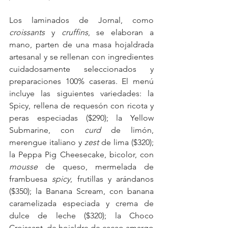
Los laminados de Jornal, como 
croissants
 y 
cruffins
, se elaboran a 
mano, parten de una masa hojaldrada 
artesanal y se rellenan con ingredientes 
cuidadosamente seleccionados y 
preparaciones 100% caseras. El menú 
incluye las siguientes variedades: la 
Spicy, rellena de requesón con ricota y 
peras especiadas ($290); la Yellow 
Submarine, con 
curd
 de limón, 
merengue italiano y 
zest
 de lima ($320); 
la Peppa Pig Cheesecake, bicolor, con 
mousse
 de queso, mermelada de 
frambuesa 
spicy
, frutillas y arándanos 
($350); la Banana Scream, con banana 
caramelizada especiada y crema de 
dulce de leche ($320); la Choco 
Croissant, de hojaldre de cacao amargo 