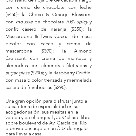
con crema de chocolate con leche 
($450); la Choco & Orange Blossom, 
con 
mousse
 de chocolate 70% 
spicy
 y 
confit casero de naranja ($350); la 
Mascarpone & Twins Cocoa, de masa 
bicolor con cacao y crema de 
mascarpone ($390); la Almond 
Croissant, con crema de manteca y 
almendras con almendras fileteadas y 
sugar glass
 ($290); y la Raspberry Cruffin, 
con masa bicolor trenzada y mermelada 
casera de frambuesas ($290).
Una gran opción para disfrutar junto a 
su cafetería de especialidad en su 
acogedor salón, sus mesitas en la 
vereda y en el original 
point
 al aire libre 
sobre boulevard de Av. García del Río 
o previo encargo en un 
box
 de regalo 
para llevar a casa.