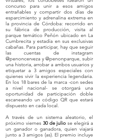
virtuales, los cordobeses idearon un 
concurso para unir a esos amigos 
entrañables y compartir dos días de 
esparcimiento y adrenalina extrema en 
la provincia de Córdoba: recorrido en 
su fábrica de producción, visita al 
parque temático Peñón ubicado en La 
Cumbrecita y estadía en sus exclusivas 
cabañas. Para participar, hay que seguir 
las cuentas de instagram 
@penoncerveza y @penonparque, subir 
una historia, arrobar a ambos usuarios y 
etiquetar a 3 amigos especiales con 
quienes vivir la experiencia legendaria. 
En los 18 bares de la marca -con sedes 
a nivel nacional- se otorgará una 
oportunidad de participación doble 
escaneando un código QR que estará 
dispuesto en cada local. 
A través de un sistema aleatorio, el 
próximo viernes 
30 de julio
 se elegirá a 
un ganador o ganadora, quien viajará 
junto a 3 amigos (as). El premio incluye 