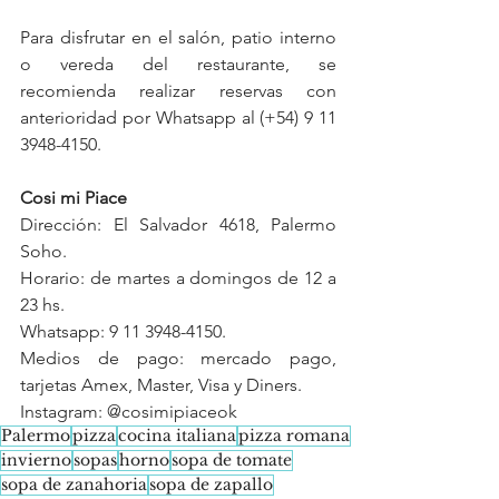
Para disfrutar en el salón, patio interno 
o vereda del restaurante, se 
recomienda realizar reservas con 
anterioridad por Whatsapp al (+54) 9 11 
3948-4150.
Cosi mi Piace
Dirección: El Salvador 4618, Palermo 
Soho.
Horario: de martes a domingos de 12 a 
23 hs.
Whatsapp: 9 11 3948-4150.
Medios de pago: mercado pago, 
tarjetas Amex, Master, Visa y Diners.
Instagram: @cosimipiaceok
Palermo
pizza
cocina italiana
pizza romana
invierno
sopas
horno
sopa de tomate
sopa de zanahoria
sopa de zapallo