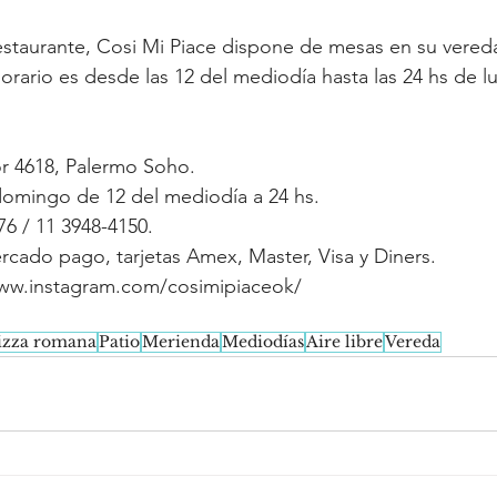
restaurante, Cosi Mi Piace dispone de mesas en su vereda
rario es desde las 12 del mediodía hasta las 24 hs de 
or 4618, Palermo Soho.
domingo de 12 del mediodía a 24 hs.
76 / 11 3948-4150.
cado pago, tarjetas Amex, Master, Visa y Diners.
www.instagram.com/cosimipiaceok/
izza romana
Patio
Merienda
Mediodías
Aire libre
Vereda