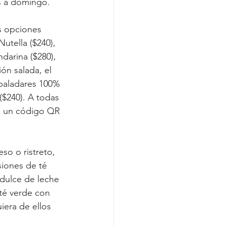
es a domingo.
s opciones 
utella ($240), 
darina ($280), 
ión salada, el 
 paladares 100% 
$240). A todas 
do un código QR 
o o ristreto, 
siones de té 
 dulce de leche 
té verde con 
iera de ellos 