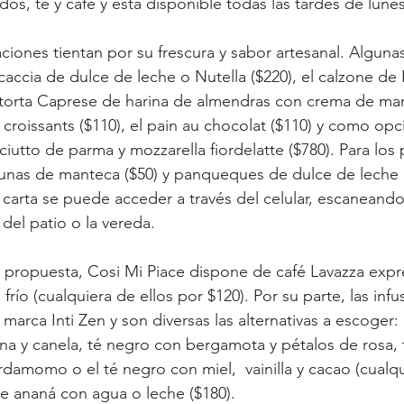
os, té y café y está disponible todas las tardes de lun
ciones tientan por su frescura y sabor artesanal. Alguna
accia de dulce de leche o Nutella ($220), el calzone de N
la torta Caprese de harina de almendras con crema de man
os croissants ($110), el pain au chocolat ($110) y como opc
ciutto de parma y mozzarella fiordelatte ($780). Para los
unas de manteca ($50) y panqueques de dulce de leche (
 carta se puede acceder a través del celular, escanean
del patio o la vereda.
propuesta, Cosi Mi Piace dispone de café Lavazza expres
frío (cualquiera de ellos por $120). Por su parte, las infu
marca Inti Zen y son diversas las alternativas a escoger:
ana y canela, té negro con bergamota y pétalos de rosa, 
rdamomo o el té negro con miel,  vainilla y cacao (cualqu
de ananá con agua o leche ($180).