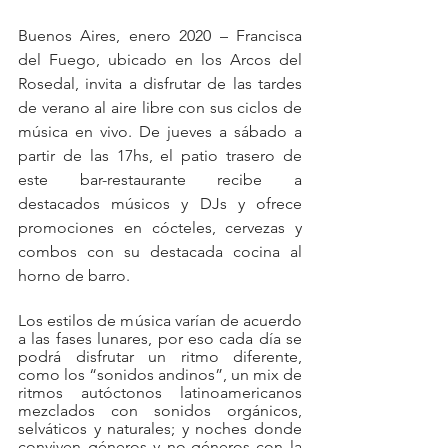
Buenos Aires, enero 2020 – Francisca 
del Fuego, ubicado en los Arcos del 
Rosedal, invita a disfrutar de las tardes 
de verano al aire libre con sus ciclos de 
música en vivo. De jueves a sábado a 
partir de las 17hs, el patio trasero de 
este bar-restaurante recibe a 
destacados músicos y DJs y ofrece 
promociones en cócteles, cervezas y 
combos con su destacada cocina al 
horno de barro.
Los estilos de música varían de acuerdo 
a las fases lunares, por eso cada día se 
podrá disfrutar un ritmo diferente, 
como los “sonidos andinos”, un mix de 
ritmos autóctonos latinoamericanos 
mezclados con sonidos orgánicos, 
selváticos y naturales; y noches donde 
conviven géneros y no-géneros con la 