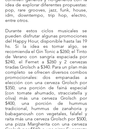
idea de explorar diferentes propuestas: 
pop, rare grooves, jazz, funk, house, 
idm, downtempo, trip hop, electro, 
entre otros.
Durante estos ciclos musicales se 
pueden disfrutar algunas promociones 
del Happy Hour, disponible hasta las 19 
hs. Si la idea es tomar algo, se 
recomienda el Gin Tonic a $260; el Tinto 
de Verano con sangría espaciada por 
$240, el Fernet a $260 y 2 cervezas 
tiradas Grolsch a $340. Para un plan más 
completo  se ofrecen diversos combos 
promocionales: dos empanadas a 
elección con una cerveza Grolsch por 
$350, una porción de fainá especial 
(con tomate ahumado, stracciatella y 
oliva) más una cerveza Grolsch por 
$400, una porción de hummus 
tradicional, hummus de zanahoria y 
babaganoush con vegetales, falafel y 
raita más una cerveza Grolsch por $500, 
una pizza Margherita con una cerveza 