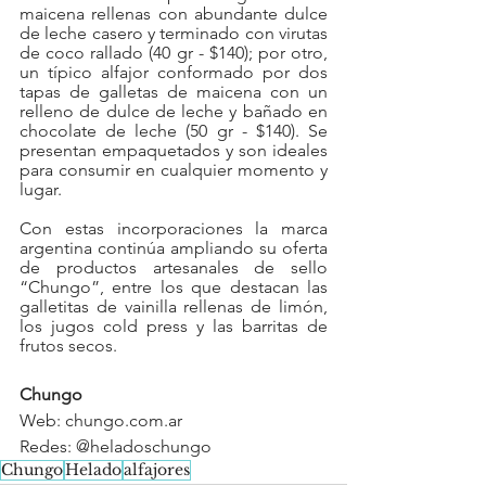
maicena rellenas con abundante dulce 
de leche casero y terminado con virutas 
de coco rallado (40 gr - $140); por otro, 
un típico alfajor conformado por dos 
tapas de galletas de maicena con un 
relleno de dulce de leche y bañado en 
chocolate de leche (50 gr - $140). Se 
presentan empaquetados y son ideales 
para consumir en cualquier momento y 
lugar. 
Con estas incorporaciones la marca 
argentina continúa ampliando su oferta 
de productos artesanales de sello 
“Chungo”, entre los que destacan las 
galletitas de vainilla rellenas de limón, 
los jugos cold press y las barritas de 
frutos secos.
Chungo
Web: chungo.com.ar
Redes: @heladoschungo
Chungo
Helado
alfajores