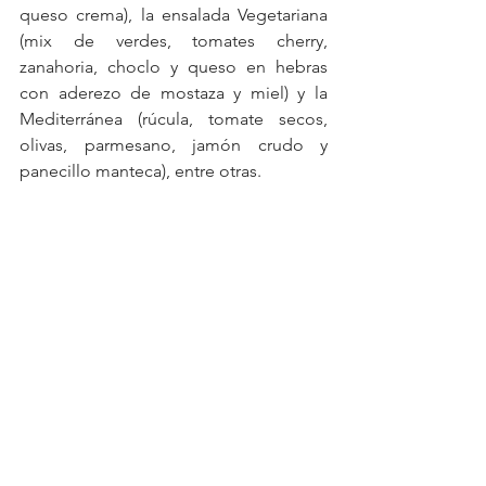
queso crema), la ensalada Vegetariana 
(mix de verdes, tomates cherry, 
zanahoria, choclo y queso en hebras 
con aderezo de mostaza y miel) y la 
Mediterránea (rúcula, tomate secos, 
olivas, parmesano, jamón crudo y 
panecillo manteca), entre otras.
Sin duda, Chungo es una imperdible 
opción para disfrutar de variadas 
opciones y compartir entre familiares y 
amigos a cualquier hora del día. 
Chungo
Web: chungo.com.ar
Redes: @heladoschungo