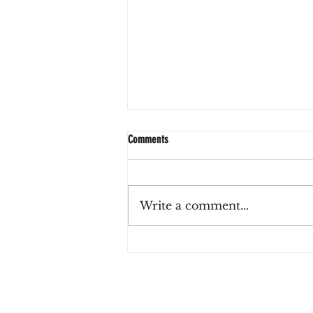
Comments
Write a comment...
Zulu Haus, el café de La Lucila que invita
a reconectar con el tiempo presente
entre sabores de estación e inspiración
japonesa