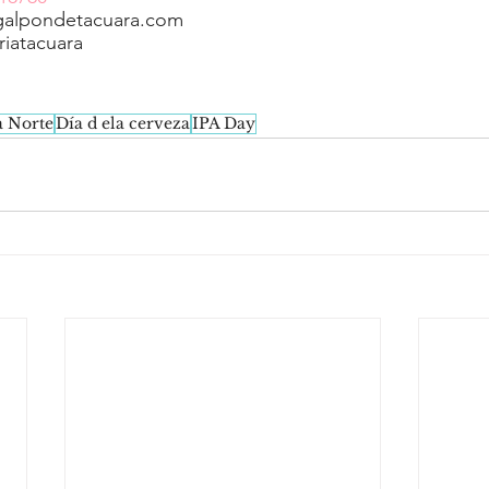
galpondetacuara.com
riatacuara
 Norte
Día d ela cerveza
IPA Day