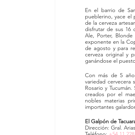
En el barrio de Sa
pueblerino, yace el 
de la cerveza artesan
disfrutar de sus 16 
Ale, Porter, Blonde
exponente en la Copa
de agosto y para re
cerveza original y 
ganándose el puesto
Con más de 5 años
variedad cervecera s
Rosario y Tucumán. S
creados por el maes
nobles materias pr
importantes galardon
El Galpón de Tacuar
Dirección: Gral. Ari
Teléfono: 
+54 11 228