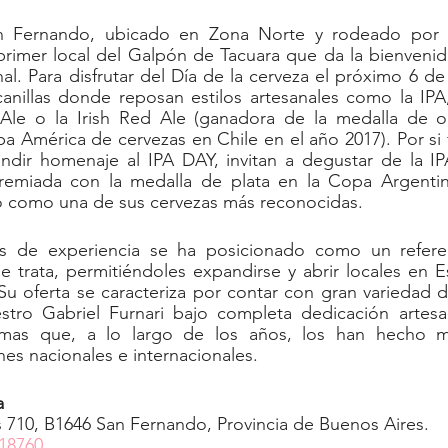
n Fernando, ubicado en Zona Norte y rodeado por ca
primer local del Galpón de Tacuara que da la bienvenid
al. Para disfrutar del Día de la cerveza el próximo 6 de 
canillas donde reposan estilos artesanales como la IPA
 Ale o la Irish Red Ale (ganadora de la medalla de 
 América de cervezas en Chile en el año 2017). Por si f
ndir homenaje al IPA DAY, invitan a degustar de la I
premiada con la medalla de plata en la Copa Argentin
 como una de sus cervezas más reconocidas.
 de experiencia se ha posicionado como un refere
e trata, permitiéndoles expandirse y abrir locales en E
u oferta se caracteriza por contar con gran variedad de
tro Gabriel Furnari bajo completa dedicación artesan
imas que, a lo largo de los años, los han hecho m
es nacionales e internacionales. 
a
as 710, B1646 San Fernando, Provincia de Buenos Aires.
18760