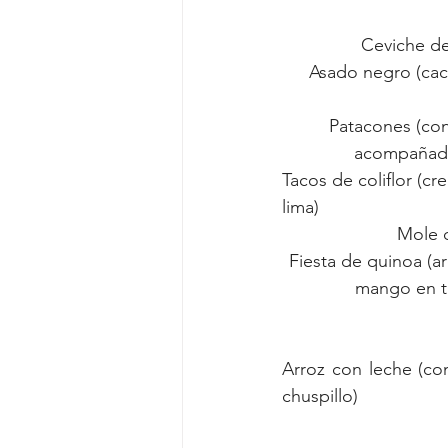
Ceviche de
Asado negro (cach
Patacones (con
acompañados
Tacos de coliflor (cr
lima)
Mole d
Fiesta de quinoa (a
mango en tr
Arroz con leche (co
chuspillo)