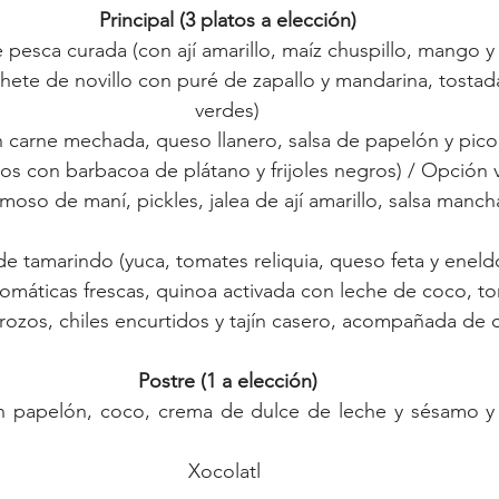
Principal (3 platos a elección)
 pesca curada (con ají amarillo, maíz chuspillo, mango y 
ete de novillo con puré de zapallo y mandarina, tostad
verdes)
 carne mechada, queso llanero, salsa de papelón y pico 
 con barbacoa de plátano y frijoles negros) / Opción 
emoso de maní, pickles, jalea de ají amarillo, salsa mancha
e tamarindo (yuca, tomates reliquia, queso feta y eneld
romáticas frescas, quinoa activada con leche de coco, tom
ozos, chiles encurtidos y tajín casero, acompañada de 
Postre (1 a elección)
n papelón, coco, crema de dulce de leche y sésamo y 
Xocolatl 