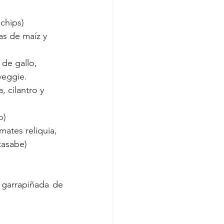
chips)
as de maíz y 
de gallo, 
veggie.
, cilantro y 
o)
ates reliquia, 
casabe)
garrapiñada de 