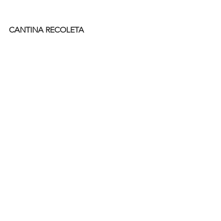
CANTINA RECOLETA
Dirección: Av. Santa Fe 1430, Recoleta.
Horarios: lunes a sábados de 8:30 a 00 
hsInstagram: 
@cantinarecoleta
See All
Recent Posts